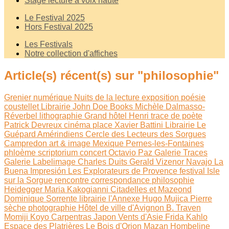
Stage lecture à voix haute
Le Festival 2025
Hors Festival 2025
Les Festivals
Notre collection d'affiches
Article(s) récent(s) sur "philosophie"
Grenier numérique
Nuits de la lecture
exposition
poésie
coustellet
Librairie John Doe Books
Michèle Dalmasso-
Réverbel
lithographie
Grand hôtel Henri
trace de poète
Patrick Devreux
cinéma
place Xavier Battini
Librairie Le
Guépard
Amérindiens
Cercle des Lecteurs des Sorgues
Campredon art & image
Mexique
Pernes-les-Fontaines
phloème
scriptorium
concert
Octavio Paz
Galerie Traces
Galerie Labelimage
Charles Duits
Gerald Vizenor
Navajo
La
Buena Impresión
Les Explorateurs de Provence
festival Isle
sur la Sorgue
rencontre
correspondance
philosophie
Heidegger
Maria Kakogianni
Citadelles et Mazeond
Dominique Sorrente
librairie l'Annexe
Hugo Mujica
Pierre
sèche
photographie
Hôtel de ville d'Avignon
B. Traven
Momiji Koyo
Carpentras
Japon
Vents d'Asie
Frida Kahlo
Espace des Platrières
Le Bois d'Orion
Mazan
Hombeline