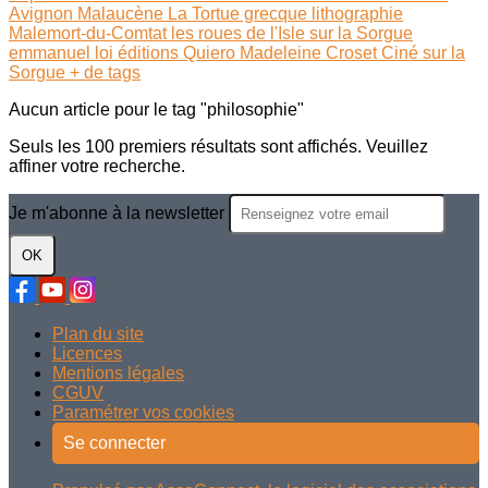
Avignon
Malaucène
La Tortue grecque
lithographie
Malemort-du-Comtat
les roues de l'Isle sur la Sorgue
emmanuel loi
éditions Quiero
Madeleine Croset
Ciné sur la
Sorgue
+ de tags
Aucun article pour le tag "philosophie"
Seuls les 100 premiers résultats sont affichés. Veuillez
affiner votre recherche.
Je m'abonne à la newsletter
OK
Plan du site
Licences
Mentions légales
CGUV
Paramétrer vos cookies
Se connecter