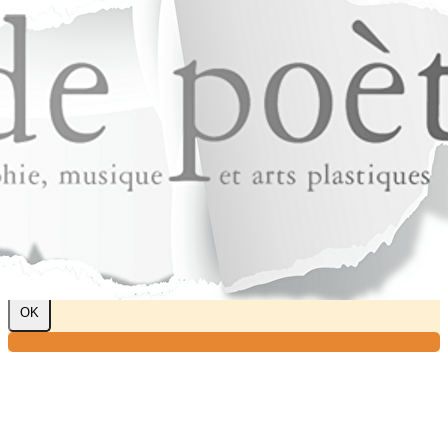
Exporter les lignes sélectionnées
Exporter toutes les colonnes
Exporter uniquement les colonnes affichées
Menu
?>
Images de la page d'accueil
Cliquez pour éditer
Texte, bouton et/ou inscription à la newsletter
Cliquez pour éditer
Je m'abonne à la newsletter
OK