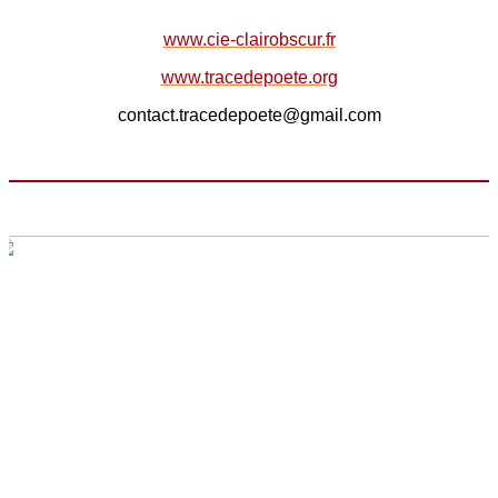
www.cie-clairobscur.fr
www.tracedepoete.org
contact.tracedepoete@gmail.com