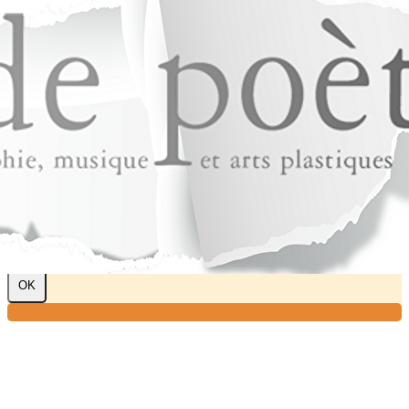
Exporter les lignes sélectionnées
Exporter toutes les colonnes
Exporter uniquement les colonnes affichées
Menu
?>
Images de la page d'accueil
Cliquez pour éditer
Texte, bouton et/ou inscription à la newsletter
Cliquez pour éditer
Je m'abonne à la newsletter
OK