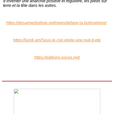
d’inventer une anarchie positive et régulière, les pieds sur
terre et la tête dans les astres.
https://desarmerbollore.net/news/defaire-la-bollosphere/
https://lundi.am/Sous-le-ciel-etoile-une-nuit-d-ete
https://editions-exces.net/